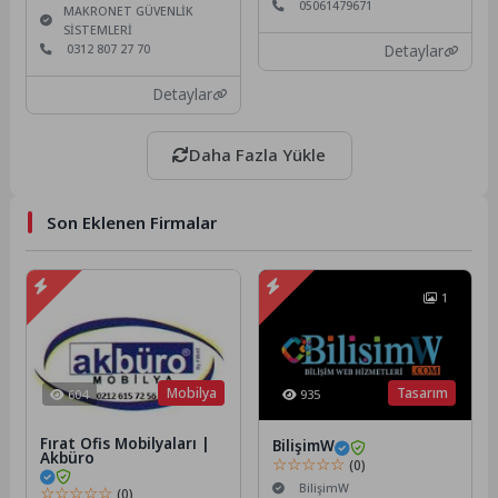
05061479671
MAKRONET GÜVENLİK
SİSTEMLERİ
0312 807 27 70
Detaylar
Detaylar
Daha Fazla Yükle
Son Eklenen Firmalar
1
Mobilya
Tasarım
604
935
Fırat Ofis Mobilyaları |
BilişimW
Akbüro
☆☆☆☆☆
(0)
BilişimW
☆☆☆☆☆
(0)