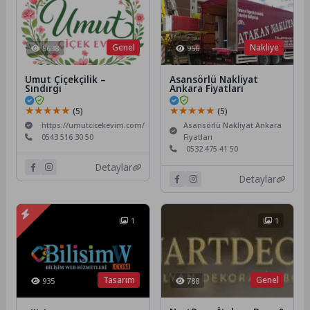
Genel
Nakliye
5638
956
Umut Çiçekçilik –
Asansörlü Nakliyat
Sındırgı
Ankara Fiyatları
★★★★★
★★★★★
(5)
(5)
https://umutcicekevim.com/
Asansörlü Nakliyat Ankara
0543 516 30 50
Fiyatları
0532 475 41 50
Detaylar
Detaylar
1
1
Tasarım
Genel
935
788