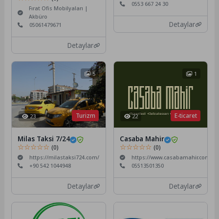
0553 667 24 30
Fırat Ofis Mobilyaları |
Akbüro
Detaylar
05061479671
Detaylar
5
1
Turizm
E-ticaret
23
22
Milas Taksi 7/24
Casaba Mahir
☆☆☆☆☆
☆☆☆☆☆
(0)
(0)
https://milastaksi724.com/
https://www.casabamahir.com/
+90 542 1044948
05513501350
Detaylar
Detaylar