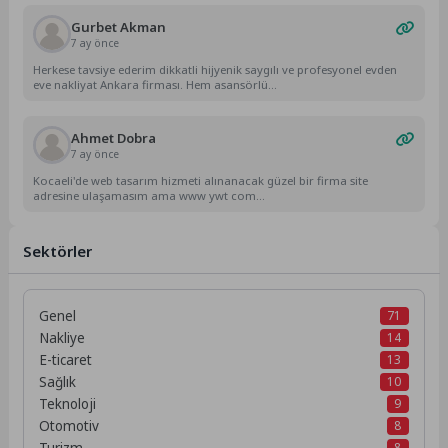
Gurbet Akman
7 ay önce
Herkese tavsiye ederim dikkatli hijyenik saygılı ve profesyonel evden
eve nakliyat Ankara firması. Hem asansörlü...
Ahmet Dobra
7 ay önce
Kocaeli'de web tasarım hizmeti alınanacak güzel bir firma site
adresine ulaşamasım ama www ywt com...
Sektörler
Genel
71
Nakliye
14
E-ticaret
13
Sağlık
10
Teknoloji
9
Otomotiv
8
Turizm
8