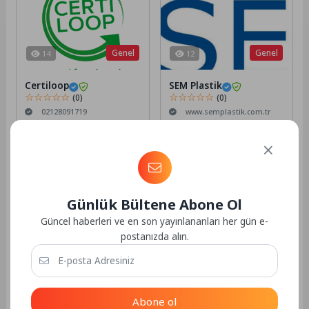
Genel
Genel
14
12
Certiloop
SEM Plastik
☆☆☆☆☆
☆☆☆☆☆
(0)
(0)
02128091719
www.semplastik.com.tr
Kartaltepe Mah. Süvari
02127360727
Cad. No:10, Metropark
Sefaköy, D-1 Blok, D:22
Detaylar
Küçükçekmece/İstanbul
Detaylar
Günlük Bültene Abone Ol
Güncel haberleri ve en son yayınlananları her gün e-
1
1
postanızda alın.
Genel
Genel
16
16
Abone ol