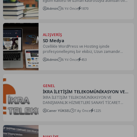
Eğitim kalitesi ve uzman kadrosuyla adından övgü
ile söz...
Admin
6 Yıl Önce
1870
ALIŞVERIŞ
SD Medya
Özellikle WordPress ve Hosting işinde
profesyonelleşmiş bir ekibiz, Uzun zamandır
herşeyimizi ortaya koyarak güzel çalışmalar...
Admin
6 Yıl Önce
453
GENEL
İKRA İLETİŞİM TELEKOMÜNİKASYON VE
DANIŞMANLIK HİZMETLERİ SANAYİ
İKRA İLETİŞİM TELEKOMÜNİKASYON VE
DANIŞMANLIK HİZMETLERİ SANAYİ TİCARET
TİCARET LİMİTED ŞİRKETİ
LİMİTED ŞİRKETİ, Türkiye'nin öncü digital yayın
Caner YÜKSEL
7 Ay Önce
1225
platformları...
NAKLIYE