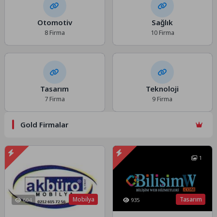
Otomotiv
Sağlık
8 Firma
10 Firma
Tasarım
Teknoloji
7 Firma
9 Firma
Gold Firmalar
1
Mobilya
Tasarım
604
935