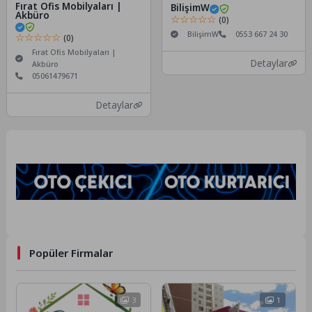
Fırat Ofis Mobilyaları |
BilişimW
Akbüro
☆☆☆☆☆
(0)
BilişimW
0553 667 24 30
☆☆☆☆☆
(0)
Fırat Ofis Mobilyaları |
Detaylar
Akbüro
05061479671
Detaylar
Popüler Firmalar
3
1