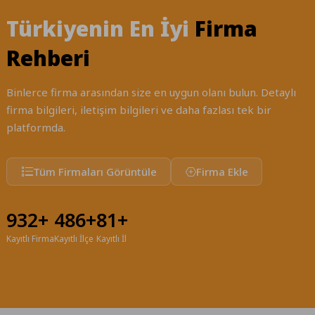
|
Türkiyenin En İyi
Firma
Türkiyenin
Rehberi
Firma
Binlerce firma arasından size en uygun olanı bulun. Detaylı
Rehberi
firma bilgileri, iletişim bilgileri ve daha fazlası tek bir
|
platformda.
Firma
Tüm Firmaları Görüntüle
Firma Ekle
Ekle
932+
486+
81+
Kayıtlı Firma
Kayıtlı İlçe
Kayıtlı İl