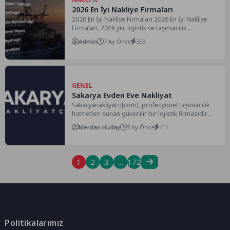
2026 En İyi Nakliye Firmaları
2026 En İyi Nakliye Firmaları 2026 En İyi Nakliye
Firmaları, 2026 yılı, lojistik ve taşımacılık...
Admin
7 Ay Önce
359
GENEL
Sakarya Evden Eve Nakliyat
Sakaryanakliyatci[com], profesyonel taşımacılık
hizmetleri sunan güvenilir bir lojistik firmasıdır.
Sakarya nakliyat sektöründe uzman ekibimiz ve...
Merdan Huday
7 Ay Önce
411
1
2
3
…
172
Politikalarımız