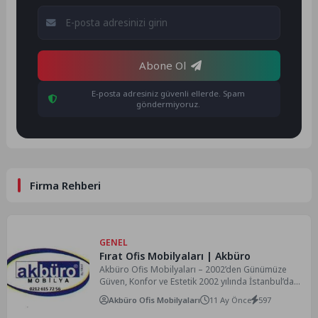
Abone Ol
E-posta adresiniz güvenli ellerde. Spam
göndermiyoruz.
Firma Rehberi
GENEL
Fırat Ofis Mobilyaları | Akbüro
Akbüro Ofis Mobilyaları – 2002’den Günümüze
Güven, Konfor ve Estetik 2002 yılında İstanbul’da
kurulan Akbüro Ofis...
Akbüro Ofis Mobilyaları
11 Ay Önce
597