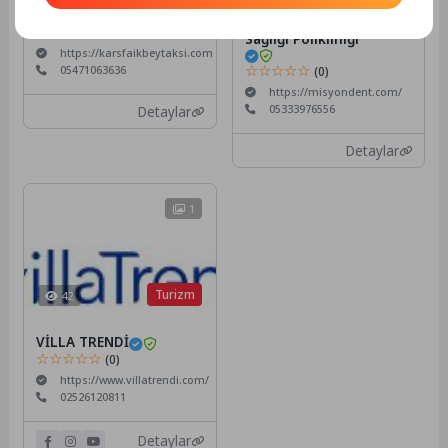
Misyondent – Özel
Kars Faikbey Taksi
Misyon Ağız ve Diş
☆☆☆☆☆
(0)
Sağlığı Polikliniği
https://karsfaikbeytaksi.com
☆☆☆☆☆
05471063636
(0)
https://misyondent.com/
05333976556
Detaylar
Detaylar
1
Turizm
42
VİLLA TRENDİ
☆☆☆☆☆
(0)
https://www.villatrendi.com/
02526120811
Detaylar