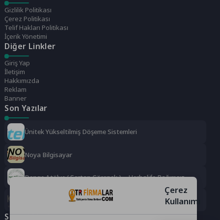
Gizlilik Politikası
Çerez Politikası
Telif Hakları Politikası
İçerik Yönetimi
Diğer Linkler
Giriş Yap
İletişim
Hakkımızda
Reklam
Banner
Son Yazılar
Ünitek Yükseltilmiş Döşeme Sistemleri
Noya Bilgisayar
Denge Atölye ( Sertap Görenek ) – Herbalife Bağımsız
Distrübütörü
Çerez
Kullanımı
Gks Güvenlik Sistemleri Dış Tic. Ltd Şti
Sosyal Medya