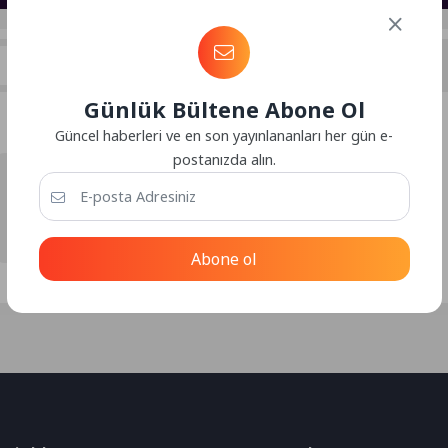
İçerikler
Günlük Bültene Abone Ol
Kullanıcı İçerikleri:
Güncel haberleri ve en son yayınlananları her gün e-
postanızda alın.
Bilişim
10.06.2025
Gebze Web Tasarım
Abone ol