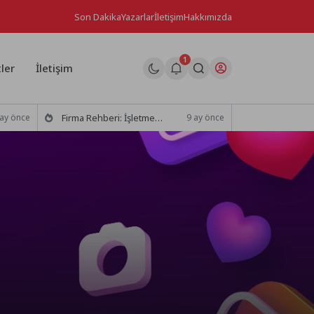
Son Dakika
Yazarlar
İletişim
Hakkımızda
1
ler
İletişim
Firma Rehberi: İşletmenizi Tanıtmanın SEO’daki Önemi
 ay önce
9 ay önce