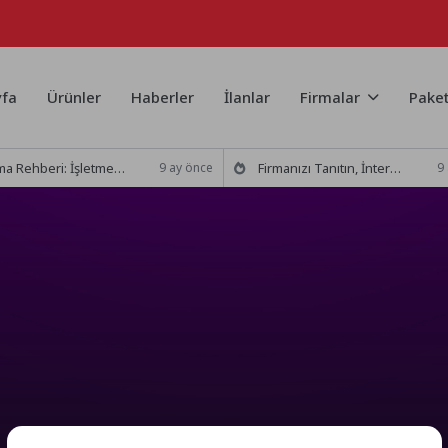
fa
Ürünler
Haberler
İlanlar
Firmalar
Paket
eri: İşletmenizin Tanıtımı ve SEO Uyumlu Blog Başlıkları
Firmanızı Tanıtın, İnternette Öne Çıkın: Firma Yayınlamanın Gücü
9 ay önce
9