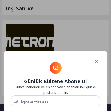
İnş. San. ve
Nakliye
03.01.2025 19:38
172
Metronak Tekstil
Uluslararası Taşımacılık İnş.
Günlük Bültene Abone Ol
Metronak Uluslararası Nakliye
San. ve Tic. Ltd. Şti. – Mersin
Metronak Tekstil Uluslararası
Güncel haberleri ve en son yayınlananları her gün e-
Taşımacılık İnş. San. ve Tic. Ltd.
postanızda alın.
Şti. - Mersin...