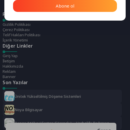
Abone ol
Politikalarımız
Gizlilik Politikası
Çerez Politikası
Telif Hakları Politikası
İçerik Yönetimi
Diğer Linkler
Giriş Yap
İletişim
Hakkımızda
Reklam
Banner
Son Yazılar
Ünitek Yükseltilmiş Döşeme Sistemleri
Noya Bilgisayar
Denge Atölye ( Sertap Görenek ) – Herbalife Bağımsız
Distrübütörü