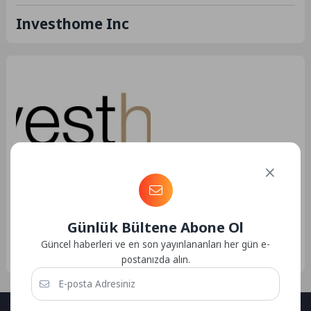
Investhome Inc
Emlak
20.03.2023 20:00
157
Investhome Inc. ABD
Istanbul Merkez Şubesi
Günlük Bültene Abone Ol
Investhome Inc. ABD Istanbul
Merkez Şubesi Investhome Inc.
Güncel haberleri ve en son yayınlananları her gün e-
ABD Istanbul Merkez Şubesi. 20
postanızda alın.
yılı aşkın...