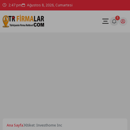
Skip
2:47 pm
Ağustos 8, 2026, Cumartesi
to
content
1
Ana Sayfa
Etiket: Investhome Inc