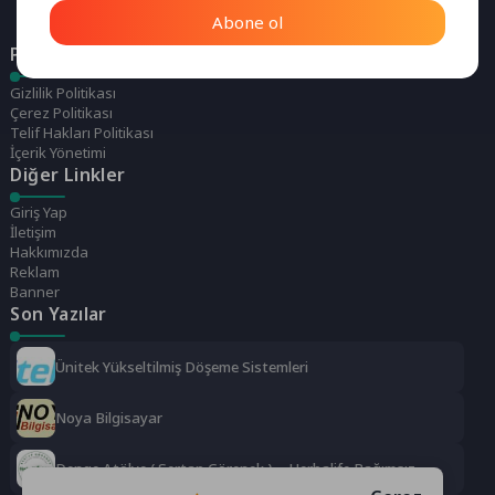
Abone ol
Politikalarımız
Gizlilik Politikası
Çerez Politikası
Telif Hakları Politikası
İçerik Yönetimi
Diğer Linkler
Giriş Yap
İletişim
Hakkımızda
Reklam
Banner
Son Yazılar
Ünitek Yükseltilmiş Döşeme Sistemleri
Noya Bilgisayar
Denge Atölye ( Sertap Görenek ) – Herbalife Bağımsız
Distrübütörü