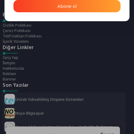
Abone ol
Politikalarımız
Gizlilik Politikası
Çerez Politikası
Telif Hakları Politikası
İçerik Yönetimi
Diğer Linkler
Giriş Yap
İletişim
Hakkımızda
Reklam
Banner
Son Yazılar
Ünitek Yükseltilmiş Döşeme Sistemleri
Noya Bilgisayar
Denge Atölye ( Sertap Görenek ) – Herbalife Bağımsız
Distrübütörü