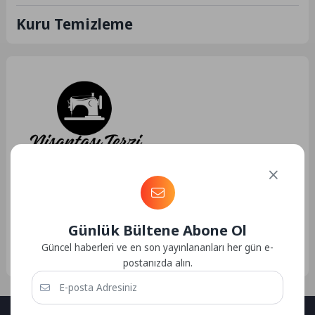
Kuru Temizleme
Hizmet
11.05.2024 13:06
169
Nişantaşı Terzi & Kuru
Temizleme
Günlük Bültene Abone Ol
Nişantaşı Terzi & Kuru Temizleme
Nişantaşı Terzi & Kuru
Güncel haberleri ve en son yayınlananları her gün e-
Temizleme, Nişantaşı Terzi: İnce
postanızda alın.
İşçilik ve...