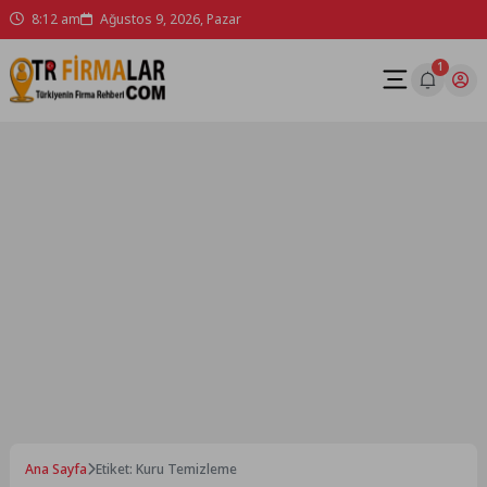
Skip
8:12 am
Ağustos 9, 2026, Pazar
to
content
1
Ana Sayfa
Etiket: Kuru Temizleme