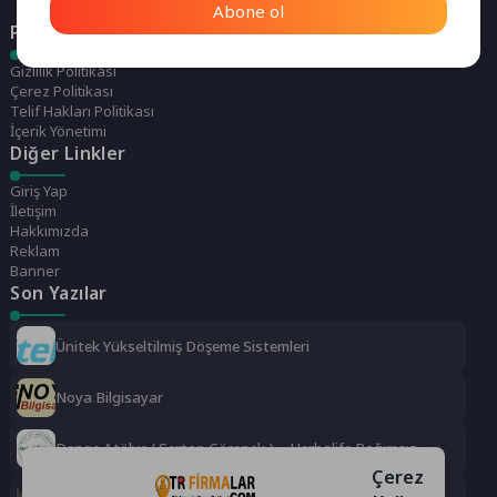
Abone ol
Politikalarımız
Gizlilik Politikası
Çerez Politikası
Telif Hakları Politikası
İçerik Yönetimi
Diğer Linkler
Giriş Yap
İletişim
Hakkımızda
Reklam
Banner
Son Yazılar
Ünitek Yükseltilmiş Döşeme Sistemleri
Noya Bilgisayar
Denge Atölye ( Sertap Görenek ) – Herbalife Bağımsız
Distrübütörü
Çerez