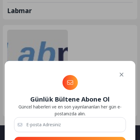
Labmar
Genel
21.07.2024 11:29
168
Labmar
Günlük Bültene Abone Ol
Labmar Labmar olarak 20 yılı
aşkın süredir, manyetik
Güncel haberleri ve en son yayınlananları her gün e-
karıştırıcılar, inkübatör, su
postanızda alın.
banyosu, balon ısıtıcı,
refraktometre...