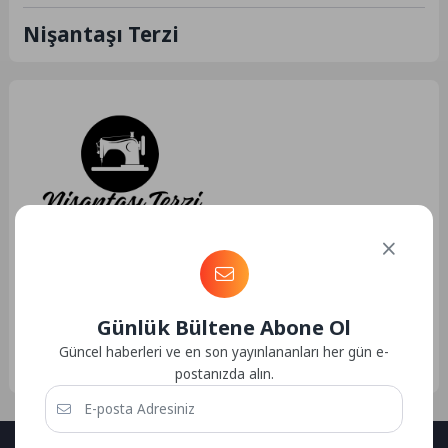
Nişantaşı Terzi
Hizmet
11.05.2024 13:06
169
Nişantaşı Terzi & Kuru
Temizleme
Günlük Bültene Abone Ol
Nişantaşı Terzi & Kuru Temizleme
Nişantaşı Terzi & Kuru
Güncel haberleri ve en son yayınlananları her gün e-
Temizleme, Nişantaşı Terzi: İnce
postanızda alın.
İşçilik ve...