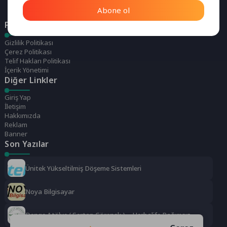
Abone ol
Politikalarımız
Gizlilik Politikası
Çerez Politikası
Telif Hakları Politikası
İçerik Yönetimi
Diğer Linkler
Giriş Yap
İletişim
Hakkımızda
Reklam
Banner
Son Yazılar
Ünitek Yükseltilmiş Döşeme Sistemleri
Noya Bilgisayar
Denge Atölye ( Sertap Görenek ) – Herbalife Bağımsız
Distrübütörü