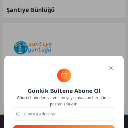
Şantiye Günlüğü
Hizmet
14.01.2024 09:41
188
Santiye Günlüğü
Günlük Bültene Abone Ol
Santiye Günlüğü İnşaat
Mühendisliğinin sanal dünyadaki
Güncel haberleri ve en son yayınlananları her gün e-
doğru ve güvenilir bilgi kaynağı
postanızda alın.
olma yolunda ilerleyen Şantiye
günlüğülüğünde2021 yılında...