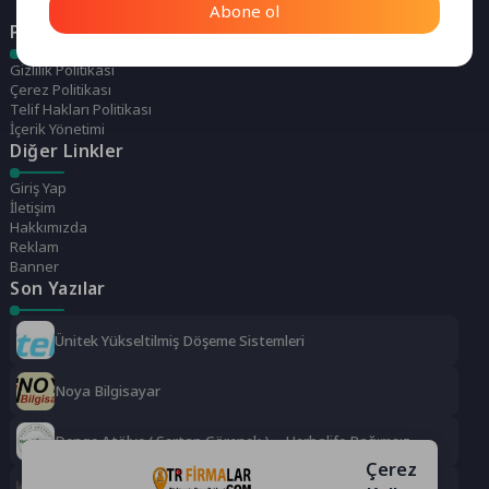
Abone ol
Politikalarımız
Gizlilik Politikası
Çerez Politikası
Telif Hakları Politikası
İçerik Yönetimi
Diğer Linkler
Giriş Yap
İletişim
Hakkımızda
Reklam
Banner
Son Yazılar
Ünitek Yükseltilmiş Döşeme Sistemleri
Noya Bilgisayar
Denge Atölye ( Sertap Görenek ) – Herbalife Bağımsız
Distrübütörü
Çerez