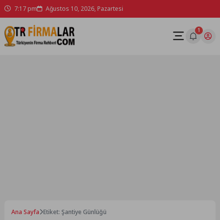
Skip
7:17 pm
Ağustos 10, 2026, Pazartesi
to
content
1
Ana Sayfa
Etiket: Şantiye Günlüğü