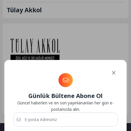
Tülay Akkol
Sağlık
05.05.2022 19:38
165
Tülay Akkol – Denizli Diş
Doktoru
Günlük Bültene Abone Ol
Tülay Akkol Denizli bölgesinde
uzman kadrosu ile diş kliniğinde
Güncel haberleri ve en son yayınlananları her gün e-
sizlere en iyi diş hizmetini
postanızda alın.
vermekte....