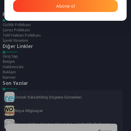
Abone ol
Politikalarımız
Gizlilik Politikası
Çerez Politikası
Telif Hakları Politikası
İçerik Yönetimi
Diğer Linkler
Giriş Yap
İletişim
Hakkımızda
Reklam
Banner
Son Yazılar
Ünitek Yükseltilmiş Döşeme Sistemleri
Noya Bilgisayar
Denge Atölye ( Sertap Görenek ) – Herbalife Bağımsız
Distrübütörü