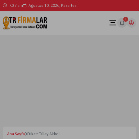
Skip
7:27 am
Ağustos 10, 2026, Pazartesi
to
content
1
Ana Sayfa
Etiket: Tülay Akkol