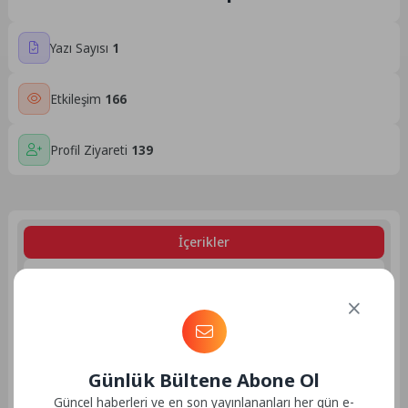
Yazı Sayısı
1
Etkileşim
166
Profil Ziyareti
139
İçerikler
Kullanıcı Bilgileri
Kullanıcı İçerikleri:
Günlük Bültene Abone Ol
Hizmet
23.01.2025
Güncel haberleri ve en son yayınlananları her gün e-