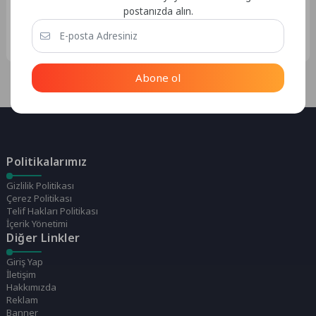
Durac Event Technologıes
postanızda alın.
Abone ol
Politikalarımız
Gizlilik Politikası
Çerez Politikası
Telif Hakları Politikası
İçerik Yönetimi
Diğer Linkler
Giriş Yap
İletişim
Hakkımızda
Reklam
Banner