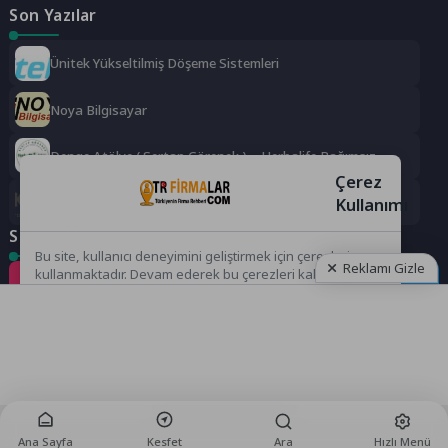
Son Yazılar
Ünitek Yükseltilmiş Döşeme Sistemleri
Noya Bilgisayar
Denge Atölye ( Sertap Görenek ) – Herbalife Bağımsız
Distrübütörü
Çerez
Gks Güvenlik Sistemleri Dış Tic. Ltd Şti
Kullanımı
Sosyal Medya
Bu site, kullanıcı deneyimini geliştirmek için çerezleri
Reklamı Gizle
kullanmaktadır. Devam ederek bu çerezleri kabul etmiş
Instagram
Facebook
Twitter
olursunuz.
LinkedIn
YouTube
TikTok
Kabul Et
Reddet
Reklamı Göster
Ana Sayfa
Kesfet
Ara
Hızlı Menü