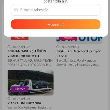
postanızda alın.
Benzer Yazılar
Abone ol
Hizmet
Hizmet
1 Yıl Önce
177
1 Yıl Önce
233
SERHAN TAVUKÇU ÜRÜN
Beytullah Usta Ford Kamyon
YEMEK PORTRE OTEL
Servisi
SERHAN TAVUKÇU ÜRÜN YEMEK
Beytullah Usta Ford Kamyon
FOTOĞRAFÇISI
PORTRE OTEL FOTOĞRAFÇISI
Servisi, 1969 yılından bu yana
SERHAN TAVUKÇU ÜRÜN YEMEK
Afyonkarahisar’ın en köklü ve
PORTRE OTEL FOTOĞRAFÇISI,
güvenilir Ford...
Yıllarca...
Hizmet
1 Yıl Önce
179
Vianka Oto Kurtarma
Vianka Oto Kurtarma, başta oto