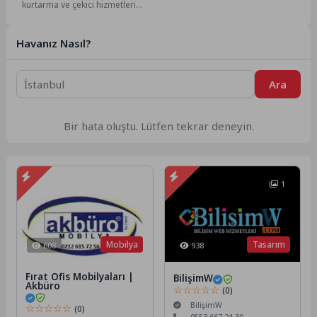
kurtarma ve çekici hizmetleri
olmak üzere geniş bir alanda
profesyonel...
Havanız Nasıl?
Ara
Bir hata oluştu. Lütfen tekrar deneyin.
1
Mobilya
Tasarım
608
938
Fırat Ofis Mobilyaları |
BilişimW
Akbüro
☆☆☆☆☆
(0)
BilişimW
☆☆☆☆☆
(0)