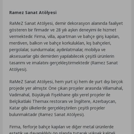
Ramez Sanat Atölyesi
RaMeZ Sanat Atölyesi, demir dekorasyon alanında faaliyet
gösteren bir firmadır ve 28 yılı aşkın deneyimi ile hizmet
vermektedir. Firma, villa, apartman ve bahçe giriş kapıları,
merdiven, balkon ve bahçe korkulukları, kış bahçeleri,
pergolalar, sundurmalar, aydınlatmalar, mobilya ve
aksesuarlar gibi demirden yapılabilecek çeşitli ürünlerin
tasarımı ve imalatını gerçekleştirmektedir​
(
Ramez Sanat
Atölyesi
)
​​.
RaMeZ Sanat Atölyesi, hem yurt içi hem de yurt dışı birçok
projede yer almıştır. Öne çıkan projeler arasında Villamahal,
Vadimahal, Büyükyalı Fişekhane gibi yerel projeler ile
Belçika’daki Themax restoranı ve İngiltere, Azerbaycan,
Katar gibi ülkelerde gerçekleştirilen çeşitli projeler
bulunmaktadır​
(
Ramez Sanat Atölyesi
)
​.
Firma, ferforje bahçe kapıları ve diğer metal ürünlerde
estetik ve dayanıklılığı ön planda tutarak yüksek kaliteli