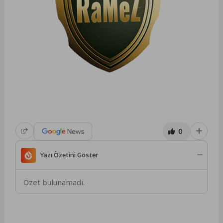
0
Yazı Özetini Göster
Özet bulunamadı.