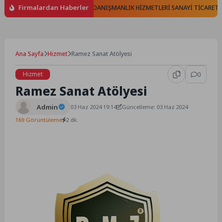
Firmalardan Haberler
TİŞİM TELEKOMÜNİKASYON VE DANIŞMANLIK HİZMETLERİ SANAYİ TİCARET LİM
Ana Sayfa
Hizmet
Ramez Sanat Atölyesi
Hizmet
0
Ramez Sanat Atölyesi
Admin
03 Haz 2024 19:14
Güncelleme: 03 Haz 2024
169 Görüntüleme
2 dk.