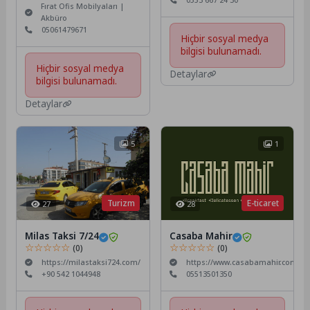
0553 667 24 30
Fırat Ofis Mobilyaları |
Akbüro
05061479671
Hiçbir sosyal medya
bilgisi bulunamadı.
Hiçbir sosyal medya
Detaylar
bilgisi bulunamadı.
Detaylar
5
1
Turizm
E-ticaret
27
28
Milas Taksi 7/24
Casaba Mahir
☆☆☆☆☆
☆☆☆☆☆
(0)
(0)
https://milastaksi724.com/
https://www.casabamahir.com/
+90 542 1044948
05513501350