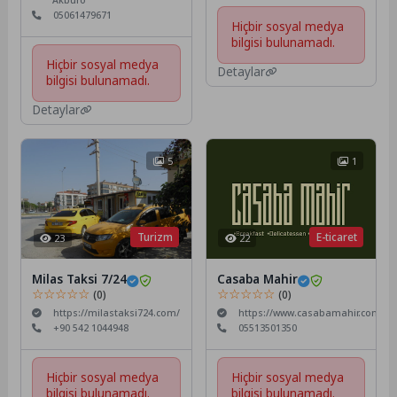
Akbüro
05061479671
Hiçbir sosyal medya
bilgisi bulunamadı.
Hiçbir sosyal medya
Detaylar
bilgisi bulunamadı.
Detaylar
5
1
Turizm
E-ticaret
23
22
Milas Taksi 7/24
Casaba Mahir
☆☆☆☆☆
☆☆☆☆☆
(0)
(0)
https://milastaksi724.com/
https://www.casabamahir.com/
+90 542 1044948
05513501350
Hiçbir sosyal medya
Hiçbir sosyal medya
bilgisi bulunamadı.
bilgisi bulunamadı.