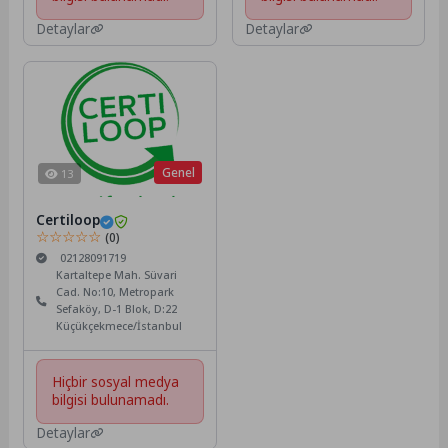
Detaylar
Detaylar
Genel
13
Certiloop
☆☆☆☆☆
(0)
02128091719
Kartaltepe Mah. Süvari
Cad. No:10, Metropark
Sefaköy, D-1 Blok, D:22
Küçükçekmece/İstanbul
Hiçbir sosyal medya
bilgisi bulunamadı.
Detaylar