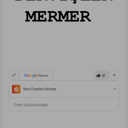
0
Yazı Özetini Göster
Özet bulunamadı.