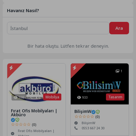
güvenlik...
Havanız Nasıl?
Ara
Bir hata oluştu. Lütfen tekrar deneyin.
1
Mobilya
Tasarım
598
933
Fırat Ofis Mobilyaları |
BilişimW
Akbüro
☆☆☆☆☆
(0)
BilişimW
☆☆☆☆☆
(0)
0553 667 24 30
Fırat Ofis Mobilyaları |