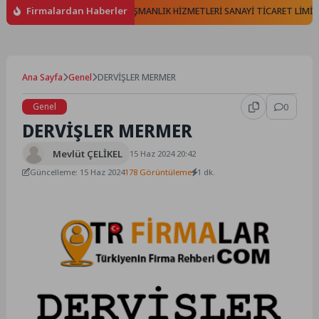
Firmalardan Haberler
 TELEKOMÜNİKASYON VE DANIŞMANLIK HİZMETLERİ SANAYİ TİCARET LİMİTED 
Ana Sayfa
Genel
DERVİŞLER MERMER
Genel
0
DERVİŞLER MERMER
Mevlüt ÇELİKEL
15 Haz 2024 20:42
Güncelleme: 15 Haz 2024
178 Görüntüleme
1 dk.