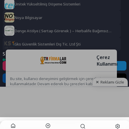
Ünitek Yükseltilmiş Döşeme Sistemleri
Noya Bilgisayar
Denge Atölye ( Sertap Görenek ) – Herbalife Bağımsız
Distrübütörü
Gks Güvenlik Sistemleri Dış Tic. Ltd Şti
Sosyal Medya
Çerez
Kullanımı
Instagram
Facebook
Twitter
LinkedIn
YouTube
TikTok
Bu site, kullanıcı deneyimini geliştirmek için çerezleri
Reklamı Gizle
kullanmaktadır. Devam ederek bu çerezleri kabul etmiş
olursunuz.
Kabul Et
Reddet
Reklamı Göster