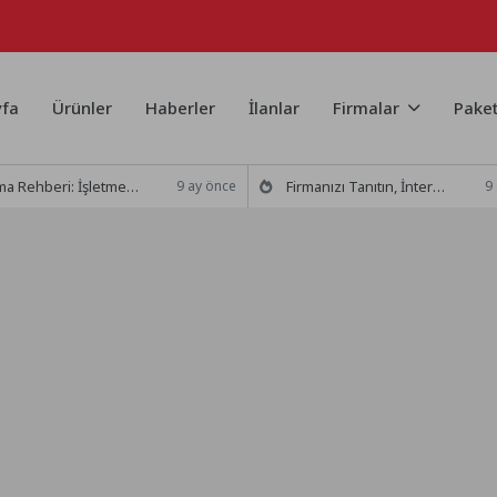
fa
Ürünler
Haberler
İlanlar
Firmalar
Paket
eri: İşletmenizin Tanıtımı ve SEO Uyumlu Blog Başlıkları
Firmanızı Tanıtın, İnternette Öne Çıkın: Firma Yayınlamanın Gücü
9 ay önce
9