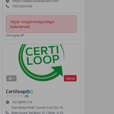
https://www.casabamahir.com/
05513501350
Hiçbir sosyal medya bilgisi
bulunamadı.
Detaylar
Genel
9
Certiloop
☆☆☆☆☆
(0)
02128091719
Kartaltepe Mah. Süvari Cad. No:10,
Metropark Sefaköy, D-1 Blok, D:22