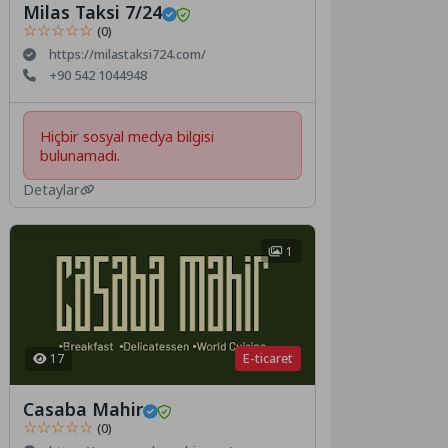
Milas Taksi 7/24
☆☆☆☆☆
(0)
https://milastaksi724.com/
+90 542 1044948
Hiçbir sosyal medya bilgisi
bulunamadı.
Detaylar
1
E-ticaret
17
Casaba Mahir
☆☆☆☆☆
(0)