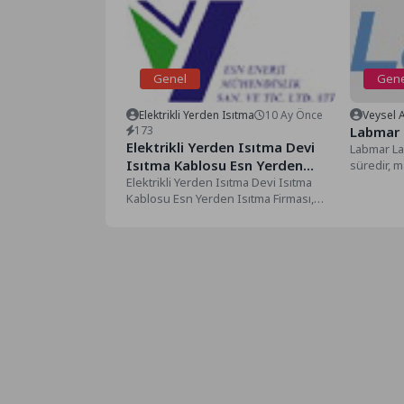
Genel
Gene
Elektrikli Yerden Isıtma
10 Ay Önce
Veysel 
173
Labmar
Elektrikli Yerden Isıtma Devi
Labmar Lab
Isıtma Kablosu Esn Yerden
süredir, ma
inkübatör,
Isıtma Firması
Elektrikli Yerden Isıtma Devi Isıtma
refraktome
Kablosu Esn Yerden Isıtma Firması,
Yaşam alanlarınız için en verimli...