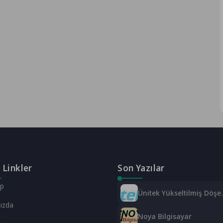
 Linkler
Son Yazılar
ap
Ünitek Yükseltilmiş Döş
m
Sistemleri
ızda
m
Noya Bilgisayar