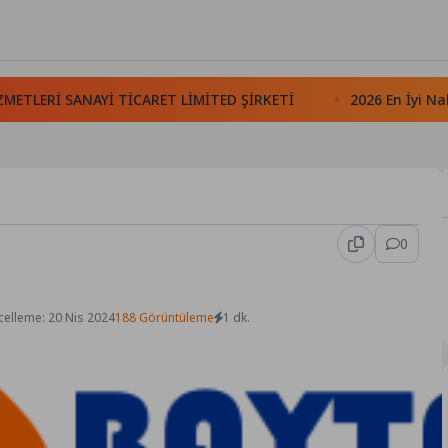
Rİ SANAYİ TİCARET LİMİTED ŞİRKETİ
2026 En İyi Nakliye
0
elleme: 20 Nis 2024
188 Görüntüleme
1 dk.