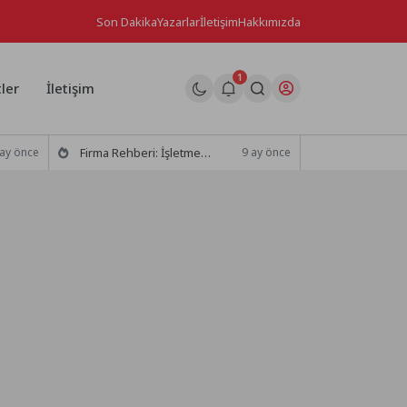
Son Dakika
Yazarlar
İletişim
Hakkımızda
1
ler
İletişim
Firma Rehberi: İşletmenizi Tanıtmanın SEO’daki Önemi
 ay önce
9 ay önce