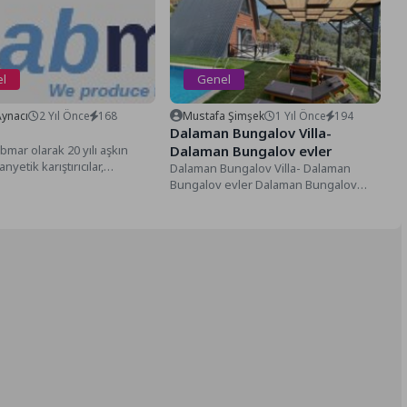
l
Genel
Aynacı
2 Yıl Önce
168
Mustafa Şimşek
1 Yıl Önce
194
Dalaman Bungalov Villa-
mar olarak 20 yılı aşkın
Dalaman Bungalov evler
nyetik karıştırıcılar,
Dalaman Bungalov Villa- Dalaman
 su banyosu, balon ısıtıcı,
Bungalov evler Dalaman Bungalov
tre...
Villa- Dalaman Bungalov evler,
Doğanın ortasında Dalaman...