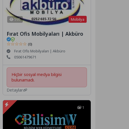
Mobilya
595
Fırat Ofis Mobilyaları | Akbüro
☆☆☆☆☆
(0)
Fırat Ofis Mobilyaları | Akbüro
05061479671
Hiçbir sosyal medya bilgisi
bulunamadı.
Detaylar
1