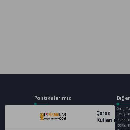
Politikalarımız
Diğer
Gizlilik Politikası
Giriş Y
Çerez
Çerez Politikası
İletişi
Kullanımı
Telif Hakları Politikası
Hakkım
İçerik Yönetimi
Rekla