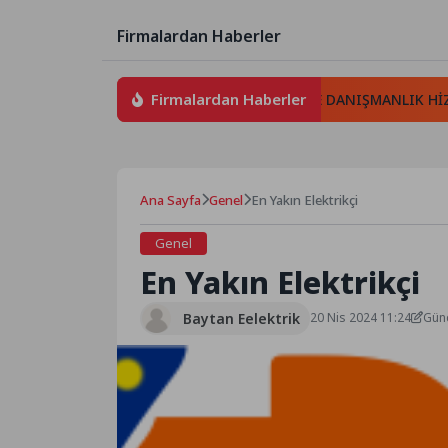
Firmalardan Haberler
Firmalardan Haberler
İKRA İLETİŞİM TELEKOMÜNİKASYON VE DANIŞMANLIK HİZMETLE
Ana Sayfa
Genel
En Yakın Elektrikçi
Genel
En Yakın Elektrikçi
Baytan Eelektrik
20 Nis 2024 11:24
Günc