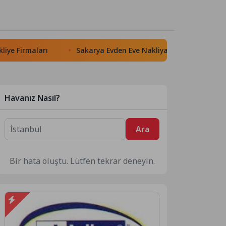
 Firmaları
Sakarya Evden Eve Nakliyat
Ünitek Yükse
Havanız Nasıl?
Ara
Bir hata oluştu. Lütfen tekrar deneyin.