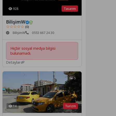
Tasarım
928
BilişimW
☆☆☆☆☆
(0)
BilişimW
0553 667 24 30
Hiçbir sosyal medya bilgisi
bulunamadı.
Detaylar
5
Turizm
14