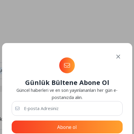
cil Elektrikçi İnternet Tamircisi
Günlük Bültene Abone Ol
Güncel haberleri ve en son yayınlananları her gün e-
postanızda alın.
kli alanlar
*
ile işaretlenmişlerdir
Abone ol