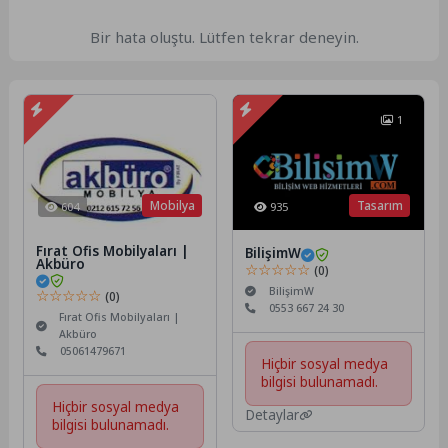
Bir hata oluştu. Lütfen tekrar deneyin.
1
Mobilya
Tasarım
604
935
Fırat Ofis Mobilyaları |
BilişimW
Akbüro
☆☆☆☆☆
(0)
BilişimW
☆☆☆☆☆
(0)
0553 667 24 30
Fırat Ofis Mobilyaları |
Akbüro
05061479671
Hiçbir sosyal medya
bilgisi bulunamadı.
Hiçbir sosyal medya
Detaylar
bilgisi bulunamadı.