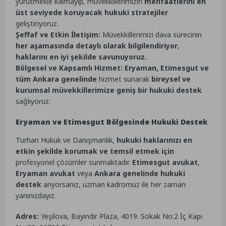
yürütmekle kalmayıp, müvekkillerimizin
menfaatlerini en
üst seviyede koruyacak hukuki stratejiler
geliştiriyoruz.
Şeffaf ve Etkin İletişim:
Müvekkillerimizi dava sürecinin
her aşamasında detaylı olarak bilgilendiriyor
,
haklarını en iyi şekilde savunuyoruz.
Bölgesel ve Kapsamlı Hizmet:
Eryaman, Etimesgut ve
tüm Ankara genelinde
hizmet sunarak
bireysel ve
kurumsal müvekkillerimize geniş bir hukuki destek
sağlıyoruz.
Eryaman ve Etimesgut Bölgesinde Hukuki Destek
Turhan Hukuk ve Danışmanlık,
hukuki haklarınızı en
etkin şekilde korumak ve temsil etmek için
profesyonel çözümler sunmaktadır.
Etimesgut avukat
,
Eryaman avukat
veya
Ankara genelinde hukuki
destek
arıyorsanız, uzman kadromuz ile her zaman
yanınızdayız.
Adres:
Yeşilova, Bayındır Plaza, 4019. Sokak No:2 İç Kapı