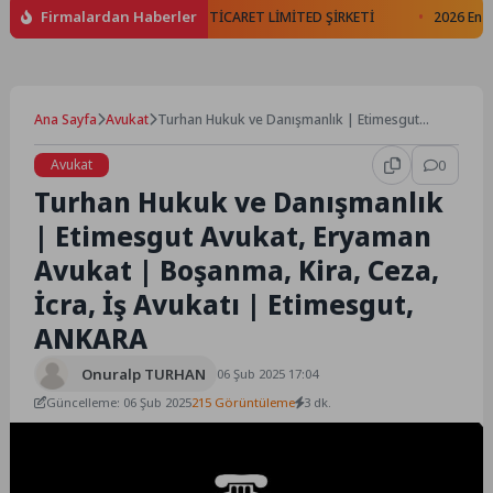
Firmalardan Haberler
MANLIK HİZMETLERİ SANAYİ TİCARET LİMİTED ŞİRKETİ
2026 En İyi Na
Ana Sayfa
Avukat
Turhan Hukuk ve Danışmanlık | Etimesgut
Avukat, Eryaman Avukat | Boşanma, Kira, Ceza,
İcra, İş Avukatı | Etimesgut, ANKARA
Avukat
0
Turhan Hukuk ve Danışmanlık
| Etimesgut Avukat, Eryaman
Avukat | Boşanma, Kira, Ceza,
İcra, İş Avukatı | Etimesgut,
ANKARA
Onuralp TURHAN
06 Şub 2025 17:04
Güncelleme: 06 Şub 2025
215 Görüntüleme
3 dk.