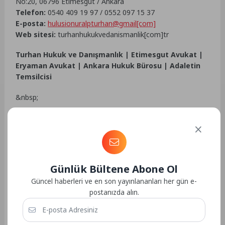
No:20, 06796 Etimesgut / Ankara
Telefon:
0540 409 19 97 / 0552 097 15 37
E-posta:
hulusionuralpturhan@gmail[com]
Web sitesi:
turhanhukukvedanismanlik[com]tr
Turhan Hukuk ve Danışmanlık | Etimesgut Avukat |
Eryaman Avukat | Ankara Hukuk Bürosu | Adaletin
Temsilcisi
&nbsp;
&nbsp;
&nbsp;
&nbsp;
Günlük Bültene Abone Ol
Firma Ekle
,
Ücretsiz Şirket Ekle
,
İlan Ekle
Firma
Güncel haberleri ve en son yayınlananları her gün e-
Rehberi
,
Ücretsiz Firma Rehberi
,
Şirket Kaydet
,
postanızda alın.
&nbsp;