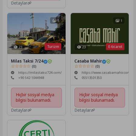
Detaylar
5
1
Turizm
E-ticaret
23
23
Milas Taksi 7/24
Casaba Mahir
☆☆☆☆☆
☆☆☆☆☆
(0)
(0)
https://milastaksi724.com/
https://www.casabamahir.com/
+90 542 1044948
05513501350
Hiçbir sosyal medya
Hiçbir sosyal medya
bilgisi bulunamadı.
bilgisi bulunamadı.
Detaylar
Detaylar