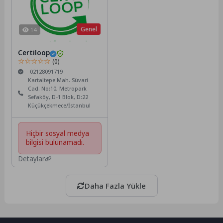
Genel
14
Certiloop
☆☆☆☆☆
(0)
02128091719
Kartaltepe Mah. Süvari
Cad. No:10, Metropark
Sefaköy, D-1 Blok, D:22
Küçükçekmece/İstanbul
Hiçbir sosyal medya
bilgisi bulunamadı.
Detaylar
Daha Fazla Yükle