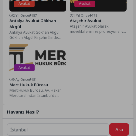
Avukat
Avukat
2 Yıl Önce
187
1 Yıl Önce
178
Antalya Avukat Gökhan
Ataşehir Avukat
Ataşehir Avukat olarak,
Akgül
müvekkillerimize profesyonel ve
Antalya Avukat Gökhan Akgül
güvenilir hukuki hizmetler
Gökhan Akgül Kırşehir İlinde
sunmayı taahhüt eden bir
doğmuş, lise öğrenimini Kırşehir
avukatlık şirketiyiz....
Adalet Meslek Lisesi’nde...
Avukat
9 Ay Önce
181
Mert Hukuk Bürosu
Mert Hukuk Bürosu, Av. Hakan
Mert tarafından İstanbul’da
kurulmuş dinamik ve çözüm
odaklı bir hukuk...
Havanız Nasıl?
Ara