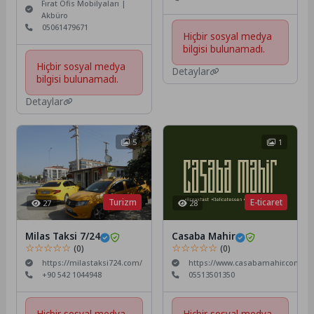
Fırat Ofis Mobilyaları |
Akbüro
05061479671
Hiçbir sosyal medya
bilgisi bulunamadı.
Hiçbir sosyal medya
Detaylar
bilgisi bulunamadı.
Detaylar
5
1
Turizm
E-ticaret
27
28
Milas Taksi 7/24
Casaba Mahir
☆☆☆☆☆
☆☆☆☆☆
(0)
(0)
https://milastaksi724.com/
https://www.casabamahir.com/
+90 542 1044948
05513501350
Hiçbir sosyal medya
Hiçbir sosyal medya