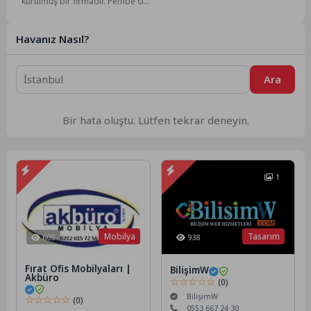
kurulmuş bir firmadır. Pembe Gül
hanım 15.03.1971 de Kütahya
da...
Havanız Nasıl?
Ara
Bir hata oluştu. Lütfen tekrar deneyin.
1
Mobilya
Tasarım
605
938
Fırat Ofis Mobilyaları |
BilişimW
Akbüro
☆☆☆☆☆
(0)
BilişimW
☆☆☆☆☆
(0)
0553 667 24 30