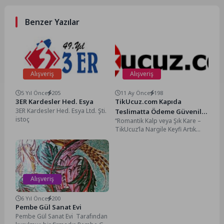
Benzer Yazılar
Alışveriş
Alışveriş
5 Yıl Önce
205
11 Ay Önce
198
3ER Kardesler Hed. Esya
TikUcuz.com Kapıda
3ER Kardesler Hed. Esya Ltd. Şti.
Teslimatta Ödeme Güvenilir
istoç
“Romantik Kalp veya Şık Kare –
Alışveriş
TikUcuz’la Nargile Keyfi Artık
Kapında!” Nargile keyfinizi hem
estetik...
Alışveriş
6 Yıl Önce
200
Pembe Gül Sanat Evi
Pembe Gül Sanat Evi Tarafından