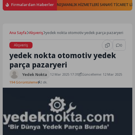
Firmalardan Haberler
İM TELEKOMÜNİKASYON VE DANIŞMANLIK HİZMETLERİ SANAYİ TİCARET LİMİTE
Ana Sayfa
Alışveriş
yedek nokta otomotiv yedek parça pazaryeri
Alışveriş
0
yedek nokta otomotiv yedek
parça pazaryeri
Yedek Nokta
12 Mar 2025 17:31
Güncelleme: 12 Mar 2025
194 Görüntüleme
2 dk.