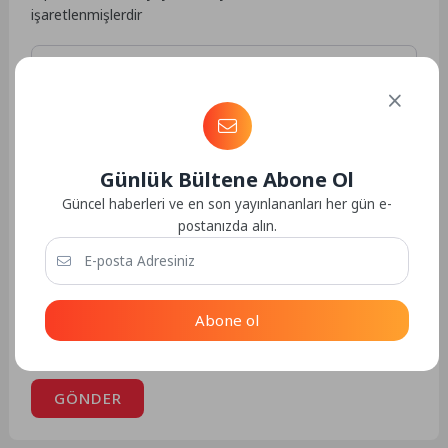
işaretlenmişlerdir
Günlük Bültene Abone Ol
Güncel haberleri ve en son yayınlananları her gün e-
postanızda alın.
Abone ol
Daha sonraki yorumlarımda kullanılması için adım, e-
posta adresim ve site adresim bu tarayıcıya kaydedilsin.
GÖNDER