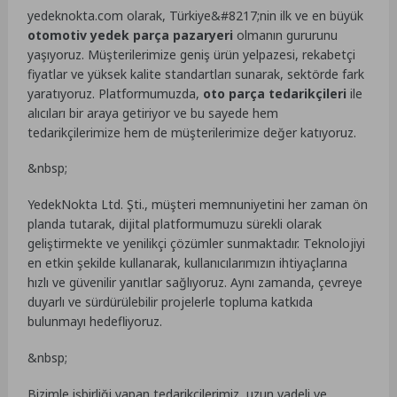
yedeknokta.com olarak, Türkiye&#8217;nin ilk ve en büyük
otomotiv yedek parça pazaryeri
olmanın gururunu
yaşıyoruz. Müşterilerimize geniş ürün yelpazesi, rekabetçi
fiyatlar ve yüksek kalite standartları sunarak, sektörde fark
yaratıyoruz. Platformumuzda,
oto parça tedarikçileri
ile
alıcıları bir araya getiriyor ve bu sayede hem
tedarikçilerimize hem de müşterilerimize değer katıyoruz.
&nbsp;
YedekNokta Ltd. Şti., müşteri memnuniyetini her zaman ön
planda tutarak, dijital platformumuzu sürekli olarak
geliştirmekte ve yenilikçi çözümler sunmaktadır. Teknolojiyi
en etkin şekilde kullanarak, kullanıcılarımızın ihtiyaçlarına
hızlı ve güvenilir yanıtlar sağlıyoruz. Aynı zamanda, çevreye
duyarlı ve sürdürülebilir projelerle topluma katkıda
bulunmayı hedefliyoruz.
&nbsp;
Bizimle işbirliği yapan tedarikçilerimiz, uzun vadeli ve